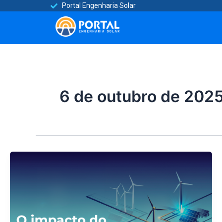
Ir
Portal Engenharia Solar​
para
o
conteúdo
6 de outubro de 202