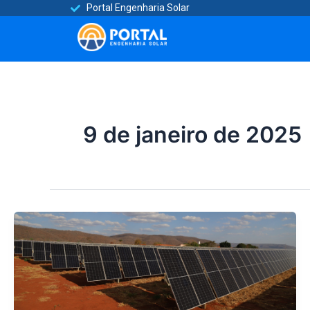
Ir
Portal Engenharia Solar​
para
o
conteúdo
9 de janeiro de 2025